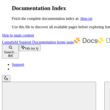
Documentation Index
Fetch the complete documentation index at:
/llms.txt
Use this file to discover all available pages before exploring fur
Skip to main content
Lumafield Support Documentation
home page
Hỏi trợ lý
Search...
⌘
K
Support