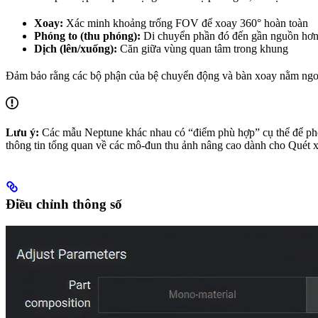
Xoay:
Xác minh khoảng trống FOV để xoay 360° hoàn toàn
Phóng to (thu phóng):
Di chuyển phần đó đến gần nguồn hơn 
Dịch (lên/xuống):
Căn giữa vùng quan tâm trong khung
Đảm bảo rằng các bộ phận của bệ chuyển động và bàn xoay nằm ngoà
Lưu ý:
Các mẫu Neptune khác nhau có “điểm phù hợp” cụ thể để phón
thông tin tổng quan về các mô-đun thu ảnh nâng cao dành cho Quét 
Điều chỉnh thông số