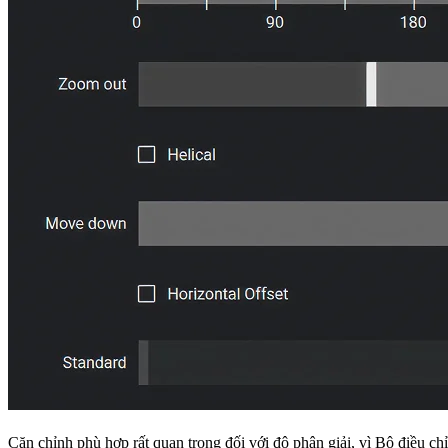
Căn chỉnh phù hợp rất quan trọng đối với độ phân giải, vì Bộ điều c