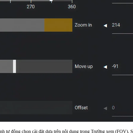
hỉnh tự động chọn cài đặt dựa trên nội dung trong Trường xem (FOV). S