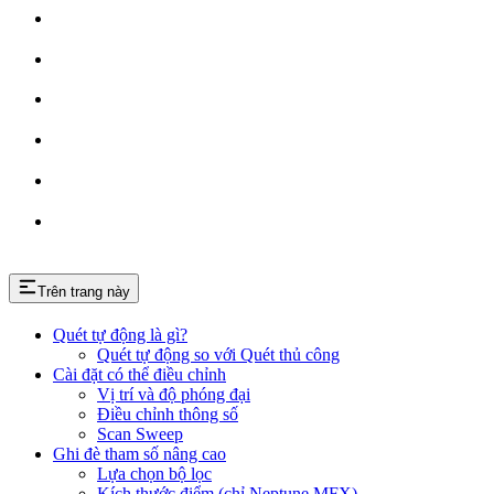
Trên trang này
Quét tự động là gì?
Quét tự động so với Quét thủ công
Cài đặt có thể điều chỉnh
Vị trí và độ phóng đại
Điều chỉnh thông số
Scan Sweep
Ghi đè tham số nâng cao
Lựa chọn bộ lọc
Kích thước điểm (chỉ Neptune MFX)