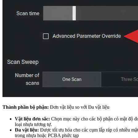
Thành phần bộ phận:
Đơn vật liệu so với Đa vật liệu
Vật liệu đơn sắc:
Chọn mục này cho các bộ phận có mật độ đơn
loại nhựa tương tự.
Đa vật liệu:
Được tối ưu hóa cho các cụm lắp ráp có nhiều mật 
trong nhựa hoặc PCBA phức tạp