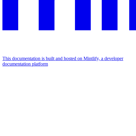
This documentation is built and hosted on Mintlify, a developer
documentation platform
Assistant
Responses
are
generated
using
AI
and
may