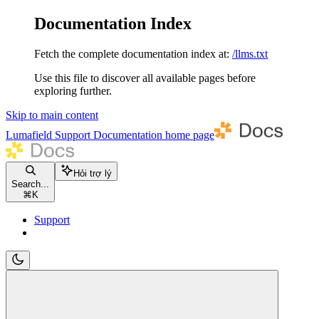
Documentation Index
Fetch the complete documentation index at:
/llms.txt
Use this file to discover all available pages before
exploring further.
Skip to main content
Lumafield Support Documentation
home page
Hỏi trợ lý
Search...
⌘
K
Support