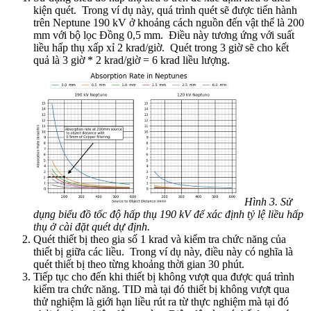
kiện quét. Trong ví dụ này, quá trình quét sẽ được tiến hành
trên Neptune 190 kV ở khoảng cách nguồn đến vật thể là 200
mm với bộ lọc Đồng 0,5 mm. Điều này tương ứng với suất
liều hấp thụ xấp xỉ 2 krad/giờ. Quét trong 3 giờ sẽ cho kết
quả là 3 giờ * 2 krad/giờ = 6 krad liều lượng.
Hình 3. Sử
dụng biểu đồ tốc độ hấp thụ 190 kV để xác định tỷ lệ liều hấp
thụ ở cài đặt quét dự định.
Quét thiết bị theo gia số 1 krad và kiểm tra chức năng của
thiết bị giữa các liều. Trong ví dụ này, điều này có nghĩa là
quét thiết bị theo từng khoảng thời gian 30 phút.
Tiếp tục cho đến khi thiết bị không vượt qua được quá trình
kiểm tra chức năng. TID mà tại đó thiết bị không vượt qua
thử nghiệm là giới hạn liều rút ra từ thực nghiệm mà tại đó