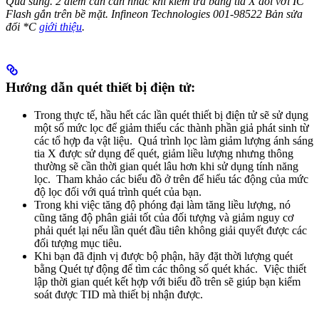
Quả sung. 2 điểm cần cân nhắc khi kiểm tra bằng tia X đối với IC
Flash gắn trên bề mặt. Infineon Technologies 001-98522 Bản sửa
đổi *C
giới thiệu
.
Hướng dẫn quét thiết bị điện tử:
Trong thực tế, hầu hết các lần quét thiết bị điện tử sẽ sử dụng
một số mức lọc để giảm thiểu các thành phần giả phát sinh từ
các tổ hợp đa vật liệu. Quá trình lọc làm giảm lượng ánh sáng
tia X được sử dụng để quét, giảm liều lượng nhưng thông
thường sẽ cần thời gian quét lâu hơn khi sử dụng tính năng
lọc. Tham khảo các biểu đồ ở trên để hiểu tác động của mức
độ lọc đối với quá trình quét của bạn.
Trong khi việc tăng độ phóng đại làm tăng liều lượng, nó
cũng tăng độ phân giải tốt của đối tượng và giảm nguy cơ
phải quét lại nếu lần quét đầu tiên không giải quyết được các
đối tượng mục tiêu.
Khi bạn đã định vị được bộ phận, hãy đặt thời lượng quét
bằng Quét tự động để tìm các thông số quét khác. Việc thiết
lập thời gian quét kết hợp với biểu đồ trên sẽ giúp bạn kiểm
soát được TID mà thiết bị nhận được.