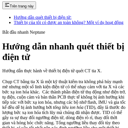
Trên trang này
Hướng dẫn quét thiết bị điện tử:
Thiết bị của tôi có được an toàn không? Một ví dụ hoạt động
Bắt đầu nhanh Neptune
Hướng dẫn nhanh quét thiết bị
điện tử
Hướng dẫn thực hành về thiết bị điện tử quét CT tia X.
Chụp CT bằng tia X là một kỹ thuật kiểm tra không phá hủy mạnh
mẽ nhưng một số linh kiện điện tử có thể nhạy cảm với tia X và các
bức xạ ion hóa khác. Các thành phần điện tử thụ động như điện trở,
tụ điện, cuộn cảm và bản thân PCB thực tế không bị ảnh hưởng khi
tiếp xúc với bức xạ ion hóa, nhưng các bộ nhớ flash, IMU và gia tốc
kế đều dễ bị ảnh hưởng bởi
tổng liều ion hóa
(TID), đây là thước đo
lượng bức xạ ion hóa tích lũy mà chúng đã nhận được. TID có thể
gây ra sự thay đổi ngưỡng điện tử, dòng điện rò rỉ, thay đổi thời
gian và hỏng hóc chức năng. Tổng ngưỡng liều thay đổi tùy theo
thiết bị, vì vậy tốt nhất nên xác định ngưỡng liều cho một thiết bị