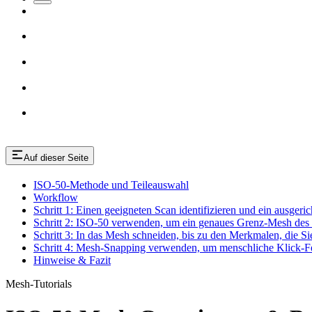
Auf dieser Seite
ISO-50-Methode und Teileauswahl
Workflow
Schritt 1: Einen geeigneten Scan identifizieren und ein ausger
Schritt 2: ISO-50 verwenden, um ein genaues Grenz-Mesh des 
Schritt 3: In das Mesh schneiden, bis zu den Merkmalen, die S
Schritt 4: Mesh-Snapping verwenden, um menschliche Klick-F
Hinweise & Fazit
Mesh-Tutorials