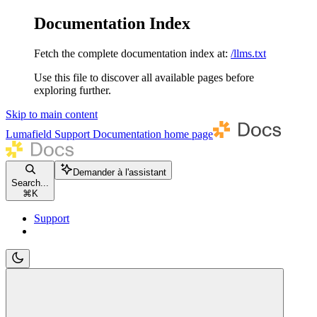
Documentation Index
Fetch the complete documentation index at:
/llms.txt
Use this file to discover all available pages before
exploring further.
Skip to main content
Lumafield Support Documentation
home page
Demander à l'assistant
Search...
⌘
K
Support