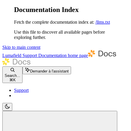
Documentation Index
Fetch the complete documentation index at:
/llms.txt
Use this file to discover all available pages before
exploring further.
Skip to main content
Lumafield Support Documentation
home page
Demander à l'assistant
Search...
⌘
K
Support