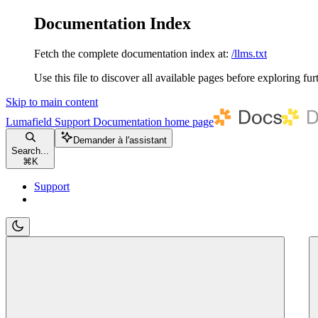
Documentation Index
Fetch the complete documentation index at:
/llms.txt
Use this file to discover all available pages before exploring fur
Skip to main content
Lumafield Support Documentation
home page
Demander à l'assistant
Search...
⌘
K
Support