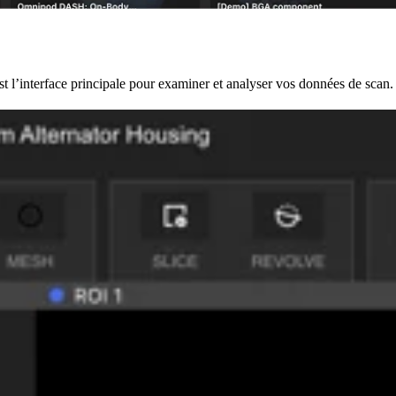
t l’interface principale pour examiner et analyser vos données de scan.