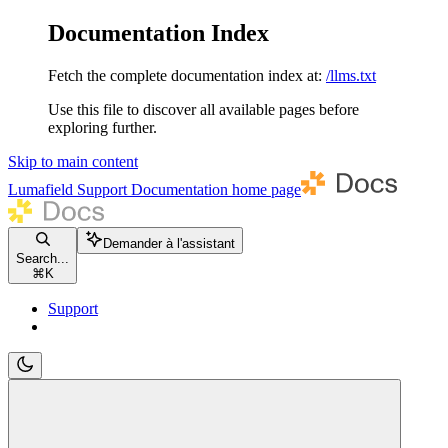
Documentation Index
Fetch the complete documentation index at:
/llms.txt
Use this file to discover all available pages before
exploring further.
Skip to main content
Lumafield Support Documentation
home page
Demander à l'assistant
Search...
⌘
K
Support