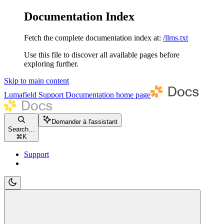
Documentation Index
Fetch the complete documentation index at:
/llms.txt
Use this file to discover all available pages before
exploring further.
Skip to main content
Lumafield Support Documentation
home page
Demander à l'assistant
Search...
⌘
K
Support