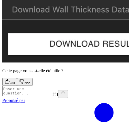
Cette page vous a-t-elle été utile ?
Oui
Non
⌘
I
Propulsé par