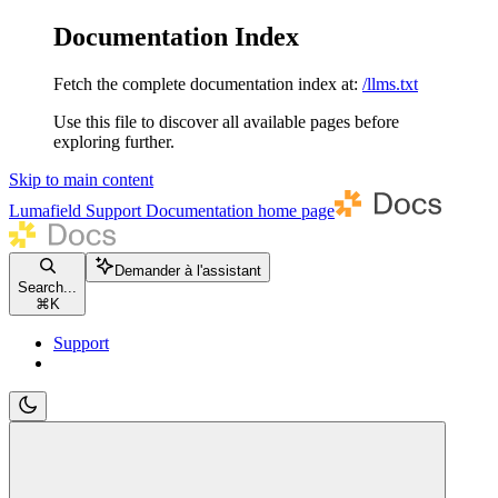
Documentation Index
Fetch the complete documentation index at:
/llms.txt
Use this file to discover all available pages before
exploring further.
Skip to main content
Lumafield Support Documentation
home page
Demander à l'assistant
Search...
⌘
K
Support