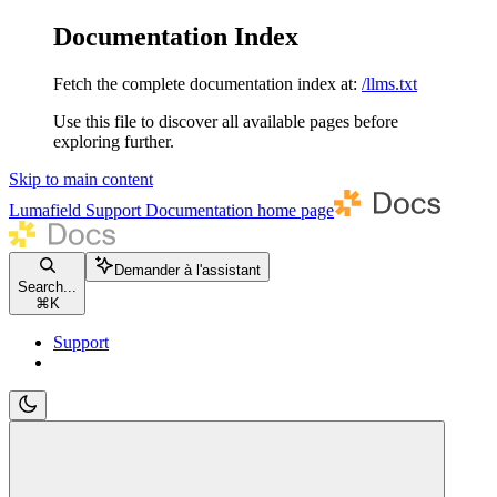
Documentation Index
Fetch the complete documentation index at:
/llms.txt
Use this file to discover all available pages before
exploring further.
Skip to main content
Lumafield Support Documentation
home page
Demander à l'assistant
Search...
⌘
K
Support