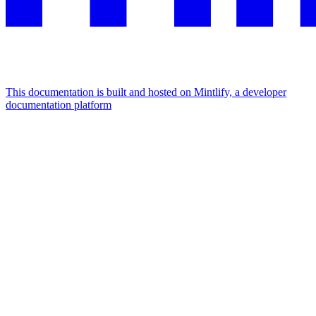
This documentation is built and hosted on Mintlify, a developer
documentation platform
Assistant
Responses
are
generated
using
AI
and
may
contain
mistakes.