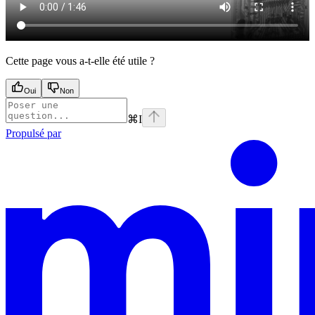
Cette page vous a-t-elle été utile ?
Oui
Non
⌘
I
Propulsé par