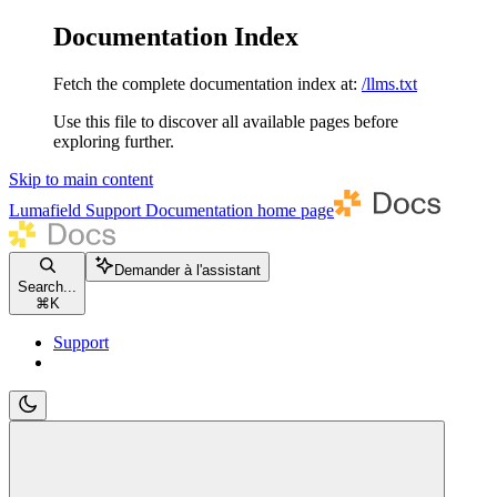
Documentation Index
Fetch the complete documentation index at:
/llms.txt
Use this file to discover all available pages before
exploring further.
Skip to main content
Lumafield Support Documentation
home page
Demander à l'assistant
Search...
⌘
K
Support