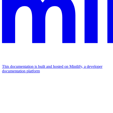
This documentation is built and hosted on Mintlify, a developer
documentation platform
Assistant
Responses
are
generated
using