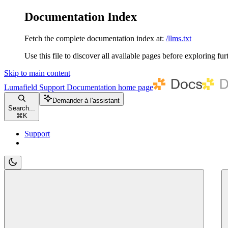
Documentation Index
Fetch the complete documentation index at:
/llms.txt
Use this file to discover all available pages before exploring fur
Skip to main content
Lumafield Support Documentation
home page
Demander à l'assistant
Search...
⌘
K
Support