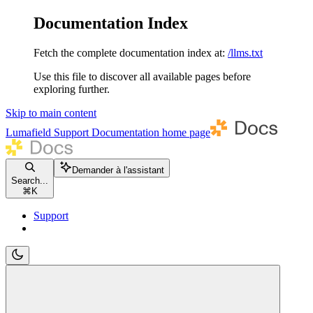
Documentation Index
Fetch the complete documentation index at:
/llms.txt
Use this file to discover all available pages before
exploring further.
Skip to main content
Lumafield Support Documentation
home page
Demander à l'assistant
Search...
⌘
K
Support