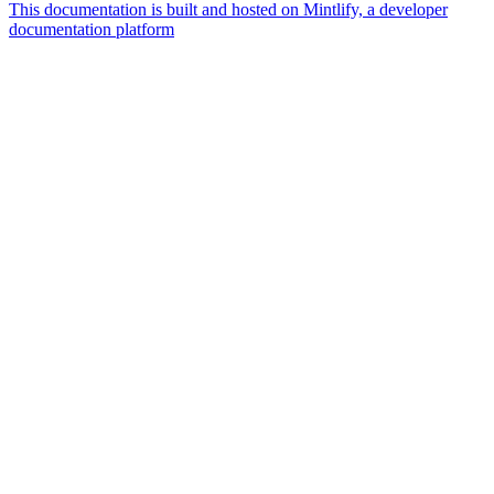
This documentation is built and hosted on Mintlify, a developer
documentation platform
Assistant
Responses
are
generated
using
AI
and
may
contain
mistakes.