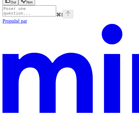
Oui
Non
⌘
I
Propulsé par