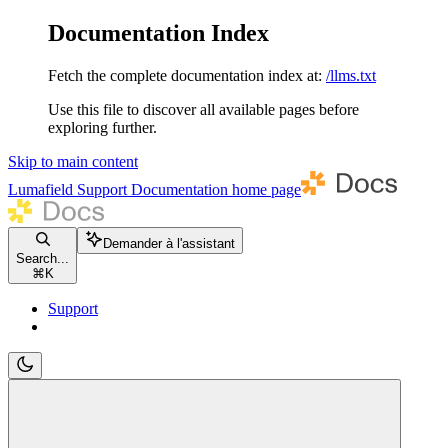
Documentation Index
Fetch the complete documentation index at:
/llms.txt
Use this file to discover all available pages before
exploring further.
Skip to main content
Lumafield Support Documentation
home page
Demander à l'assistant
Search...
⌘
K
Support