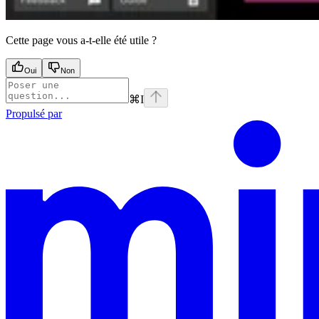
Cette page vous a-t-elle été utile ?
Oui
Non
⌘
I
Propulsé par