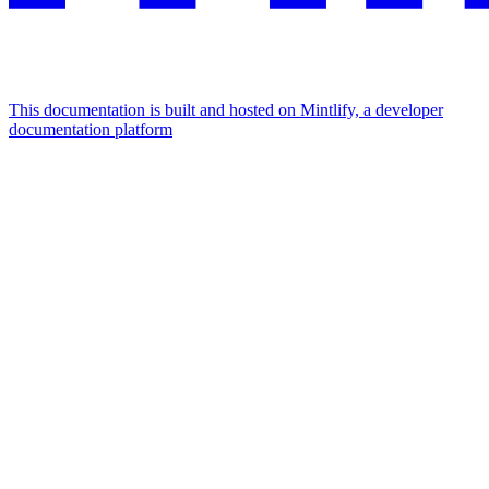
This documentation is built and hosted on Mintlify, a developer
documentation platform
Assistant
Responses
are
generated
using
AI
and
may
contain
mistakes.