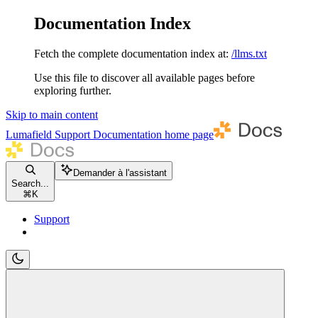
Documentation Index
Fetch the complete documentation index at:
/llms.txt
Use this file to discover all available pages before
exploring further.
Skip to main content
Lumafield Support Documentation
home page
Demander à l'assistant
Search...
⌘
K
Support