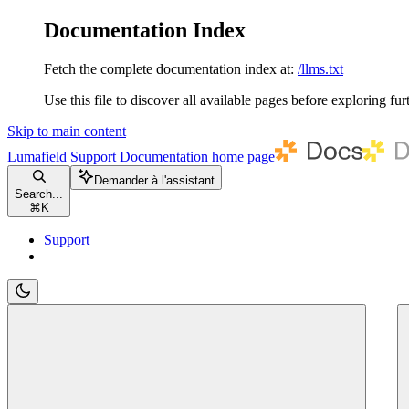
Documentation Index
Fetch the complete documentation index at:
/llms.txt
Use this file to discover all available pages before exploring fur
Skip to main content
Lumafield Support Documentation
home page
Demander à l'assistant
Search...
⌘
K
Support