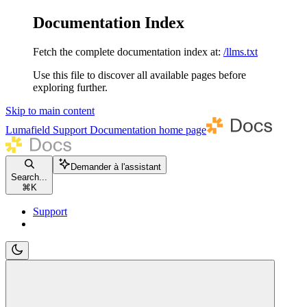
Documentation Index
Fetch the complete documentation index at:
/llms.txt
Use this file to discover all available pages before
exploring further.
Skip to main content
Lumafield Support Documentation
home page
Demander à l'assistant
Search...
⌘
K
Support