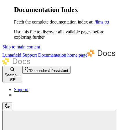
Documentation Index
Fetch the complete documentation index at:
/llms.txt
Use this file to discover all available pages before
exploring further.
Skip to main content
Lumafield Support Documentation
home page
Demander à l'assistant
Search...
⌘
K
Support