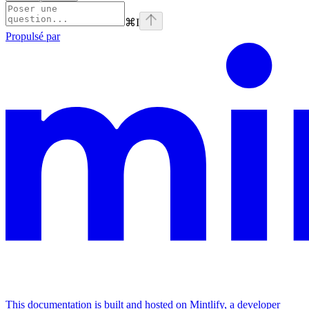
⌘
I
Propulsé par
This documentation is built and hosted on Mintlify, a developer