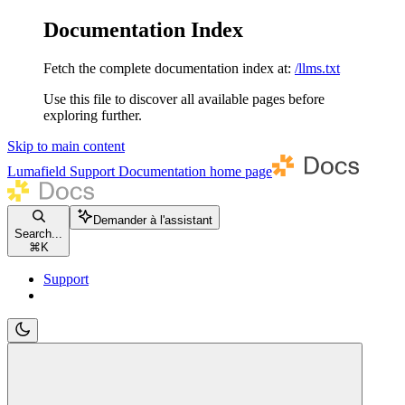
Documentation Index
Fetch the complete documentation index at:
/llms.txt
Use this file to discover all available pages before
exploring further.
Skip to main content
Lumafield Support Documentation
home page
Demander à l'assistant
Search...
⌘
K
Support