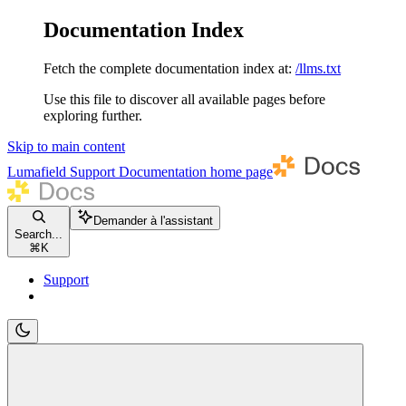
Documentation Index
Fetch the complete documentation index at:
/llms.txt
Use this file to discover all available pages before
exploring further.
Skip to main content
Lumafield Support Documentation
home page
Demander à l'assistant
Search...
⌘
K
Support