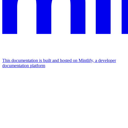
This documentation is built and hosted on Mintlify, a developer
documentation platform
Assistant
Responses
are
generated
using
AI
and