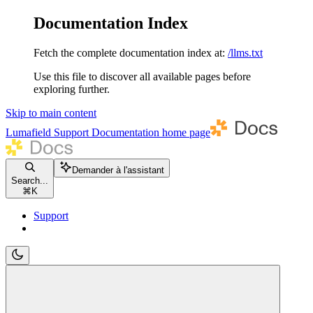
Documentation Index
Fetch the complete documentation index at:
/llms.txt
Use this file to discover all available pages before
exploring further.
Skip to main content
Lumafield Support Documentation
home page
Demander à l'assistant
Search...
⌘
K
Support