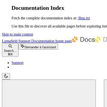
Documentation Index
Fetch the complete documentation index at:
/llms.txt
Use this file to discover all available pages before exploring fur
Skip to main content
Lumafield Support Documentation
home page
Demander à l'assistant
Search...
⌘
K
Support