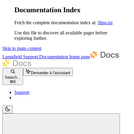
Documentation Index
Fetch the complete documentation index at:
/llms.txt
Use this file to discover all available pages before
exploring further.
Skip to main content
Lumafield Support Documentation
home page
Demander à l'assistant
Search...
⌘
K
Support