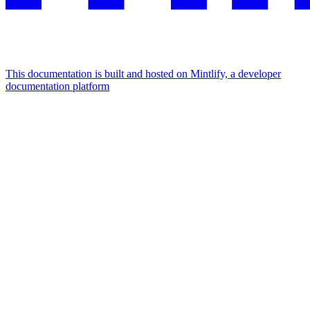
This documentation is built and hosted on Mintlify, a developer
documentation platform
Assistant
Responses
are
generated
using
AI
and
may
contain
mistakes.