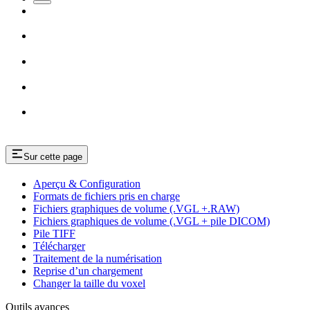
Sur cette page
Aperçu & Configuration
Formats de fichiers pris en charge
Fichiers graphiques de volume (.VGL +.RAW)
Fichiers graphiques de volume (.VGL + pile DICOM)
Pile TIFF
Télécharger
Traitement de la numérisation
Reprise d’un chargement
Changer la taille du voxel
Outils avances