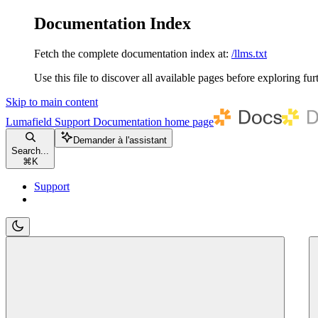
Documentation Index
Fetch the complete documentation index at:
/llms.txt
Use this file to discover all available pages before exploring fur
Skip to main content
Lumafield Support Documentation
home page
Demander à l'assistant
Search...
⌘
K
Support