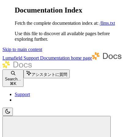
Documentation Index
Fetch the complete documentation index at:
/llms.txt
Use this file to discover all available pages before
exploring further.
Skip to main content
Lumafield Support Documentation
home page
アシスタントに質問
Search...
⌘
K
Support