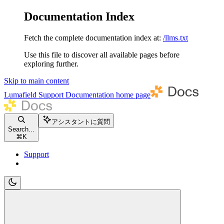
Documentation Index
Fetch the complete documentation index at:
/llms.txt
Use this file to discover all available pages before
exploring further.
Skip to main content
Lumafield Support Documentation
home page
アシスタントに質問
Search...
⌘
K
Support