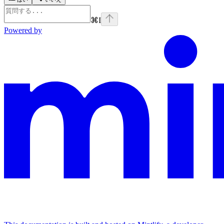
⌘
I
Powered by