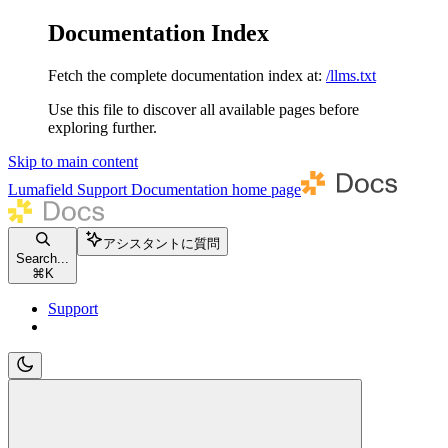
Documentation Index
Fetch the complete documentation index at:
/llms.txt
Use this file to discover all available pages before
exploring further.
Skip to main content
Lumafield Support Documentation
home page
アシスタントに質問
Search...
⌘
K
Support