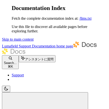
Documentation Index
Fetch the complete documentation index at:
/llms.txt
Use this file to discover all available pages before
exploring further.
Skip to main content
Lumafield Support Documentation
home page
アシスタントに質問
Search...
⌘
K
Support