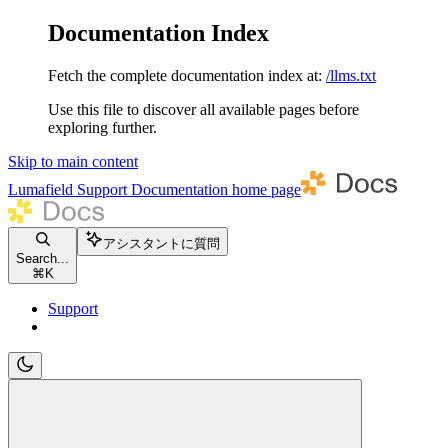
Documentation Index
Fetch the complete documentation index at:
/llms.txt
Use this file to discover all available pages before
exploring further.
Skip to main content
Lumafield Support Documentation
home page
アシスタントに質問
Search...
⌘
K
Support