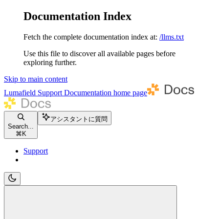
Documentation Index
Fetch the complete documentation index at:
/llms.txt
Use this file to discover all available pages before
exploring further.
Skip to main content
Lumafield Support Documentation
home page
アシスタントに質問
Search...
⌘
K
Support