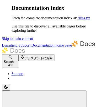
Documentation Index
Fetch the complete documentation index at:
/llms.txt
Use this file to discover all available pages before
exploring further.
Skip to main content
Lumafield Support Documentation
home page
アシスタントに質問
Search...
⌘
K
Support