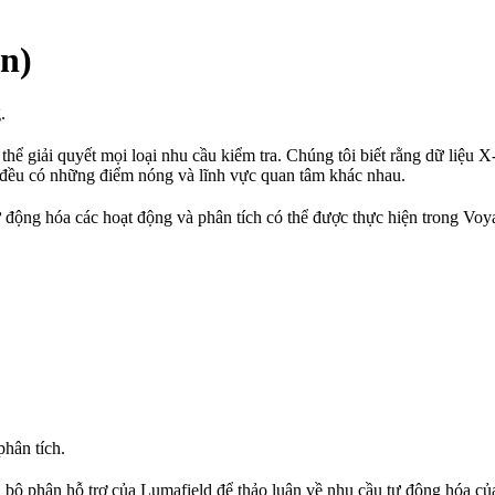
n)
.
 thể giải quyết mọi loại nhu cầu kiểm tra. Chúng tôi biết rằng dữ liệu
n đều có những điểm nóng và lĩnh vực quan tâm khác nhau.
ự động hóa các hoạt động và phân tích có thể được thực hiện trong Voy
phân tích.
 bộ phận hỗ trợ của Lumafield để thảo luận về nhu cầu tự động hóa của