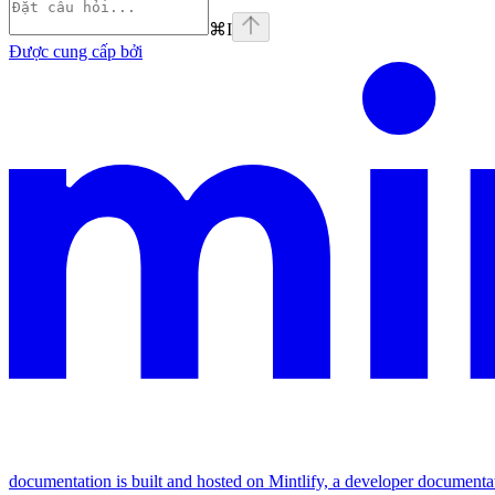
⌘
I
Được cung cấp bởi
documentation is built and hosted on Mintlify, a developer documenta