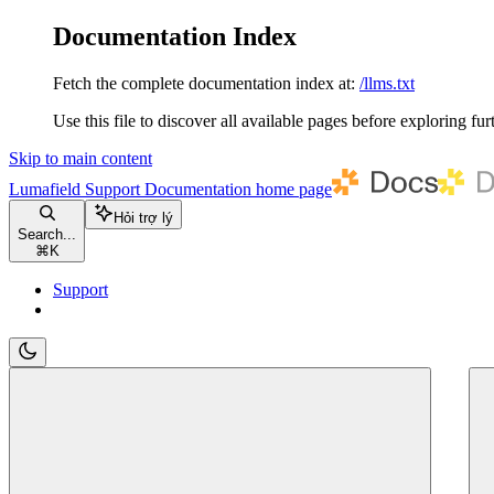
Documentation Index
Fetch the complete documentation index at:
/llms.txt
Use this file to discover all available pages before exploring fur
Skip to main content
Lumafield Support Documentation
home page
Hỏi trợ lý
Search...
⌘
K
Support