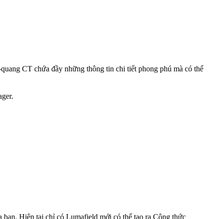
 X-quang CT chứa đầy những thông tin chi tiết phong phú mà có thể
ager.
 bạn. Hiện tại chỉ có Lumafield mới có thể tạo ra Công thức