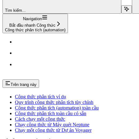
Tìm kiếm...
Navigation
Bắt đầu nhanh Công thức
Công thức phân tích (automation)
Trên trang này
Công thức phân tích ví dụ
Quy trình công thức phân tích tùy chỉnh
Công thức phân tích (automation) toàn cầu
Công thức phân tích toàn cầu có sẵn
Cách chạy một công thức
Chạy công thức từ Máy quét Neptune
Chạy một công thức từ Dự án Voyager