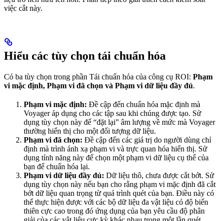
việc cắt này.
Hiểu các tùy chọn tái chuẩn hóa
Có ba tùy chọn trong phần Tái chuẩn hóa của công cụ ROI:
Phạm
vi mặc định, Phạm vi đã chọn và Phạm vi dữ liệu đầy đủ
.
Phạm vi mặc định:
Đề cập đến chuẩn hóa mặc định mà
Voyager áp dụng cho các tập sau khi chúng được tạo. Sử
dụng tùy chọn này để “đặt lại” âm lượng về mức mà Voyager
thường hiển thị cho một đối tượng dữ liệu.
Phạm vi đã chọn:
Đề cập đến các giá trị do người dùng chỉ
định mà trình ánh xạ phạm vi và trực quan hóa hiển thị. Sử
dụng tính năng này để chọn một phạm vi dữ liệu cụ thể của
bạn để chuẩn hóa lại.
Phạm vi dữ liệu đầy đủ:
Dữ liệu thô, chưa được cắt bớt. Sử
dụng tùy chọn này nếu bạn cho rằng phạm vi mặc định đã cắt
bớt dữ liệu quan trọng từ quá trình quét của bạn. Điều này có
thể thực hiện được với các bộ dữ liệu đa vật liệu có độ biến
thiên cực cao trong đó ứng dụng của bạn yêu cầu độ phân
giải của các vật liệu cực kỳ khác nhau trong một lần quét.