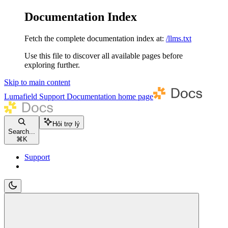
Documentation Index
Fetch the complete documentation index at:
/llms.txt
Use this file to discover all available pages before
exploring further.
Skip to main content
Lumafield Support Documentation
home page
Hỏi trợ lý
Search...
⌘
K
Support