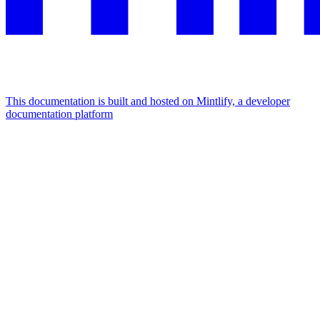
This documentation is built and hosted on Mintlify, a developer
documentation platform
Assistant
Responses
are
generated
using
AI
and
may
contain
mistakes.