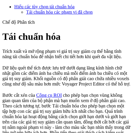
Hiểu các tùy chọn tái chuẩn hóa
Tái chuẩn hóa các phạm vi đã chọn
Chế độ Phân tích
Tái chuẩn hóa
Trích xuất và mở rộng phạm vi giá trị suy giảm cụ thể bằng tính
năng tái chuẩn hóa để nhận biết chi tiết hơn khi quét đa vật liệu.
Dữ liệu quét thể tích được lưu trữ dưới dạng lăng kính hình chữ
nhật gồm các điểm ảnh ba chiều mà mỗi điểm ảnh ba chiều có một
giá trị suy giảm. Khối nguồn có độ phân giải cao chứa nhiều voxels
cũng như độ sâu màu hơn mức Voyager Project Editor có thể hỗ trợ.
Bước cắt xén của
Công cụ ROI
cho phép bạn chọn vùng không
gian quan tâm của bộ phận mà bạn muốn xem ở độ phân giải cao.
Theo cách tương tự, bước Tái chuẩn hóa cho phép bạn chọn một
tập hợp con các giá trị suy giảm hữu ích nhất cho bạn. Quá trình
chuẩn hóa lại hoạt động bằng cách chọn giới hạn dưới và giới hạn
trên của các giá trị suy giảm cần quan tâm, đồng thời cắt bớt các giá
trị nằm ngoài phạm vi này - làm cho màu sắc bạn nhìn thấy trong dữ
liệu trở nên hữu ích hơn. Phần tiếp theo giải thích cách kiểm soát