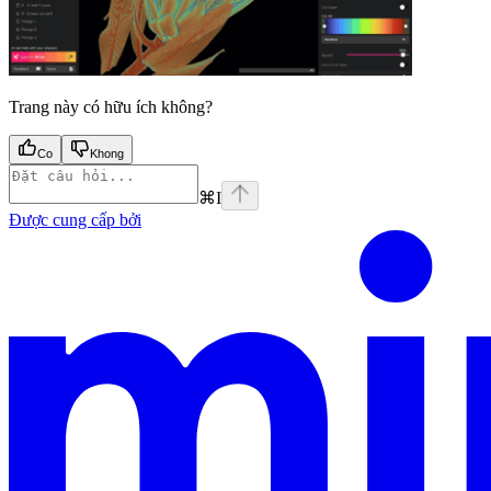
Trang này có hữu ích không?
Co
Khong
⌘
I
Được cung cấp bởi