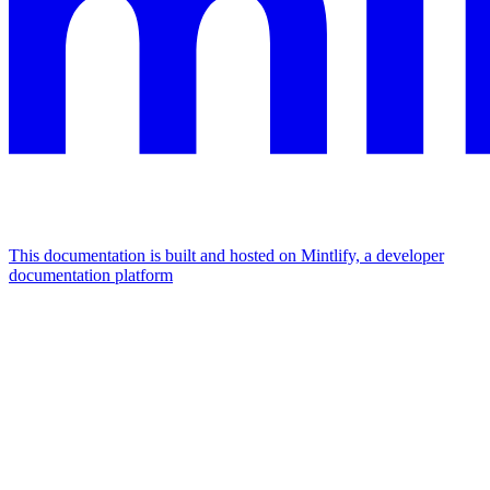
This documentation is built and hosted on Mintlify, a developer
documentation platform
Assistant
Responses
are
generated
using
AI