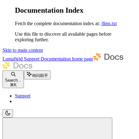
Documentation Index
Fetch the complete documentation index at:
/llms.txt
Use this file to discover all available pages before
exploring further.
Skip to main content
Lumafield Support Documentation
home page
询问助手
Search...
⌘
K
Support