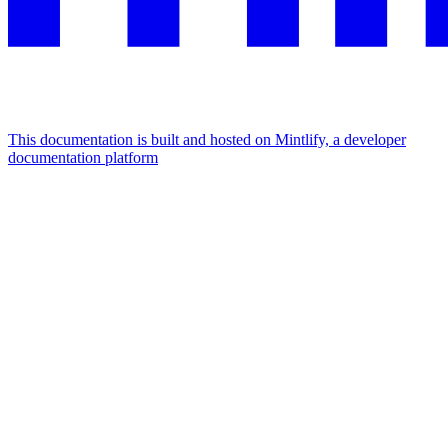
This documentation is built and hosted on Mintlify, a developer
documentation platform
Assistant
Responses
are
generated
using
AI
and
may
contain
mistakes.