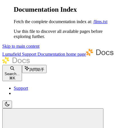
Documentation Index
Fetch the complete documentation index at:
/llms.txt
Use this file to discover all available pages before
exploring further.
Skip to main content
Lumafield Support Documentation
home page
詢問助手
Search...
⌘
K
Support