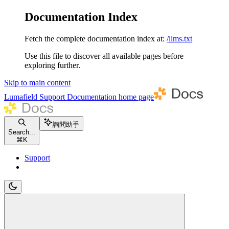
Documentation Index
Fetch the complete documentation index at:
/llms.txt
Use this file to discover all available pages before
exploring further.
Skip to main content
Lumafield Support Documentation
home page
詢問助手
Search...
⌘
K
Support