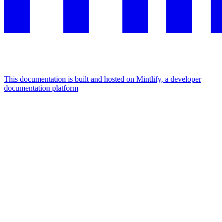
This documentation is built and hosted on Mintlify, a developer
documentation platform
Assistant
Responses
are
generated
using
AI
and
may
contain
mistakes.