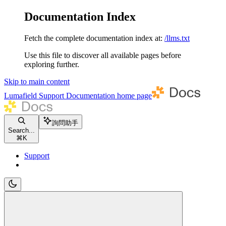
Documentation Index
Fetch the complete documentation index at:
/llms.txt
Use this file to discover all available pages before
exploring further.
Skip to main content
Lumafield Support Documentation
home page
詢問助手
Search...
⌘
K
Support