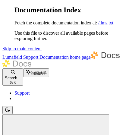
Documentation Index
Fetch the complete documentation index at:
/llms.txt
Use this file to discover all available pages before
exploring further.
Skip to main content
Lumafield Support Documentation
home page
詢問助手
Search...
⌘
K
Support