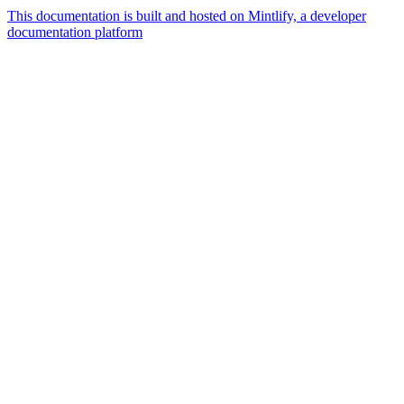
This documentation is built and hosted on Mintlify, a developer
documentation platform
Assistant
Responses
are
generated
using
AI
and
may
contain
mistakes.