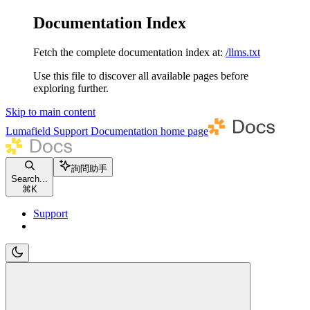
Documentation Index
Fetch the complete documentation index at:
/llms.txt
Use this file to discover all available pages before
exploring further.
Skip to main content
Lumafield Support Documentation
home page
詢問助手
Search...
⌘
K
Support