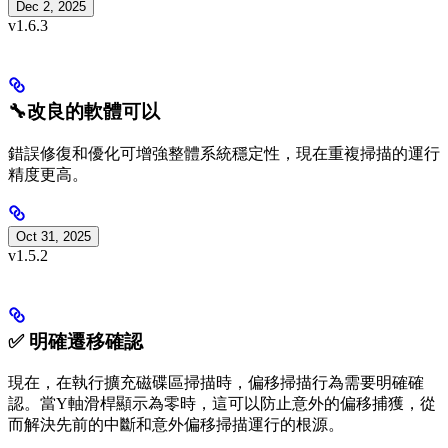
Dec 2, 2025
v1.6.3
🔧改良的軟體可以
錯誤修復和優化可增強整體系統穩定性，現在重複掃描的運行
精度更高。
Oct 31, 2025
v1.5.2
✅ 明確遷移確認
現在，在執行擴充磁碟區掃描時，偏移掃描行為需要明確確
認。當Y軸滑桿顯示為零時，這可以防止意外的偏移捕獲，從
而解決先前的中斷和意外偏移掃描運行的根源。