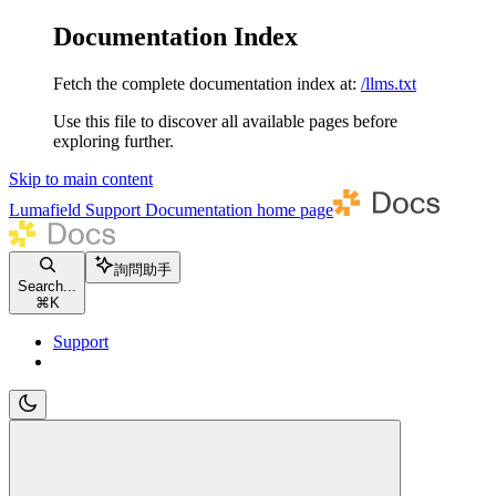
Documentation Index
Fetch the complete documentation index at:
/llms.txt
Use this file to discover all available pages before
exploring further.
Skip to main content
Lumafield Support Documentation
home page
詢問助手
Search...
⌘
K
Support