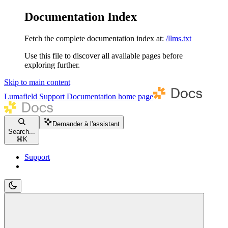
Documentation Index
Fetch the complete documentation index at:
/llms.txt
Use this file to discover all available pages before
exploring further.
Skip to main content
Lumafield Support Documentation
home page
Demander à l'assistant
Search...
⌘
K
Support