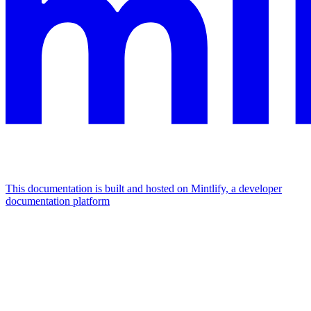
This documentation is built and hosted on Mintlify, a developer
documentation platform
Assistant
Responses
are
generated