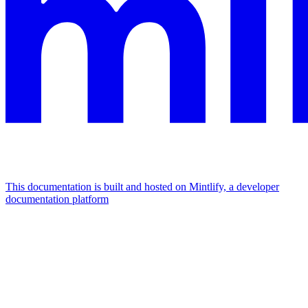
This documentation is built and hosted on Mintlify, a developer
documentation platform
Assistant
Responses
are
generated