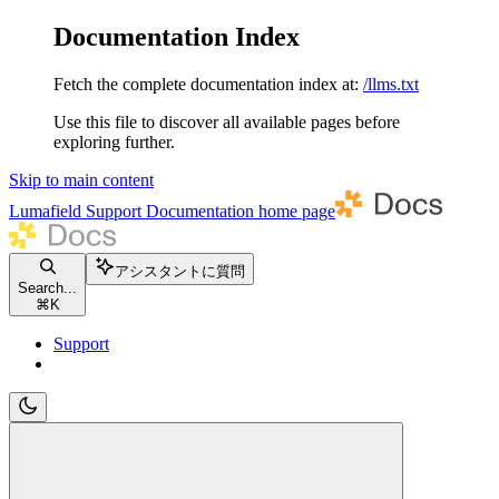
Documentation Index
Fetch the complete documentation index at:
/llms.txt
Use this file to discover all available pages before
exploring further.
Skip to main content
Lumafield Support Documentation
home page
アシスタントに質問
Search...
⌘
K
Support