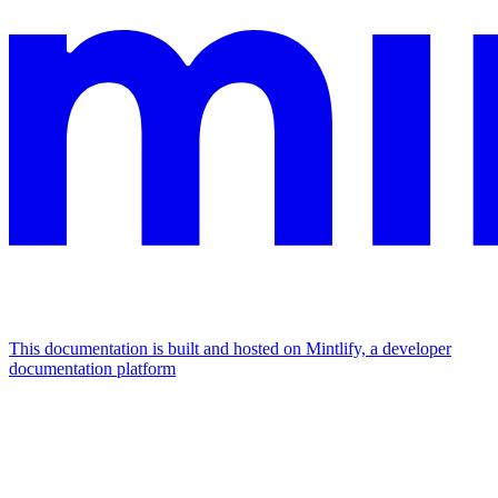
This documentation is built and hosted on Mintlify, a developer
documentation platform
Assistant
Responses