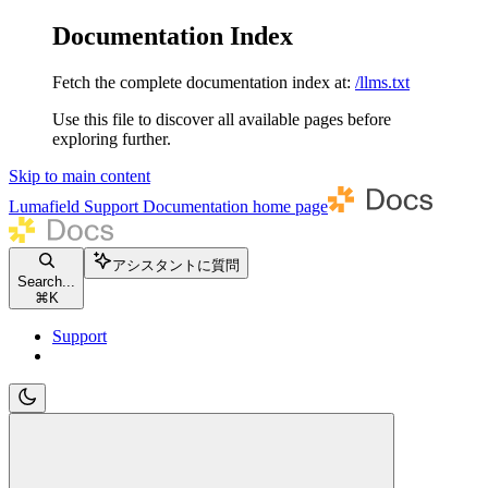
Documentation Index
Fetch the complete documentation index at:
/llms.txt
Use this file to discover all available pages before
exploring further.
Skip to main content
Lumafield Support Documentation
home page
アシスタントに質問
Search...
⌘
K
Support