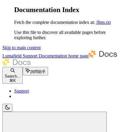
Documentation Index
Fetch the complete documentation index at:
/llms.txt
Use this file to discover all available pages before
exploring further.
Skip to main content
Lumafield Support Documentation
home page
詢問助手
Search...
⌘
K
Support