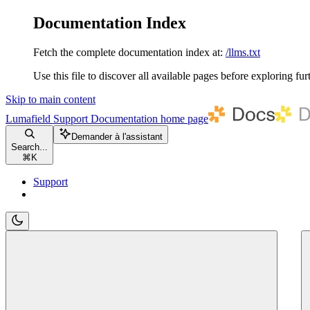
Documentation Index
Fetch the complete documentation index at:
/llms.txt
Use this file to discover all available pages before exploring fur
Skip to main content
Lumafield Support Documentation
home page
Demander à l'assistant
Search...
⌘
K
Support