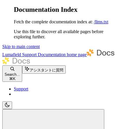
Documentation Index
Fetch the complete documentation index at:
/llms.txt
Use this file to discover all available pages before
exploring further.
Skip to main content
Lumafield Support Documentation
home page
アシスタントに質問
Search...
⌘
K
Support