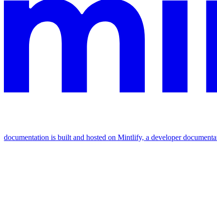
documentation is built and hosted on Mintlify, a developer documenta
Assistant
Responses
are
generated