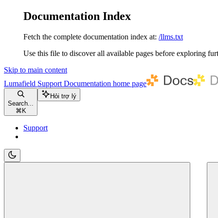
Documentation Index
Fetch the complete documentation index at:
/llms.txt
Use this file to discover all available pages before exploring fur
Skip to main content
Lumafield Support Documentation
home page
Hỏi trợ lý
Search...
⌘
K
Support