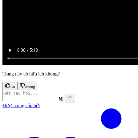
Trang này có hữu ích không?
Co
Khong
⌘
I
Được cung cấp bởi