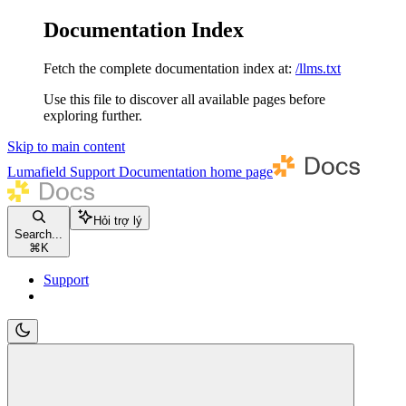
Documentation Index
Fetch the complete documentation index at:
/llms.txt
Use this file to discover all available pages before
exploring further.
Skip to main content
Lumafield Support Documentation
home page
Hỏi trợ lý
Search...
⌘
K
Support