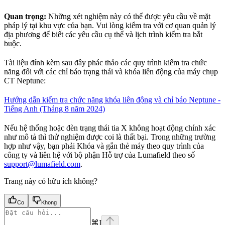
Quan trọng:
Những xét nghiệm này có thể được yêu cầu về mặt
pháp lý tại khu vực của bạn. Vui lòng kiểm tra với cơ quan quản lý
địa phương để biết các yêu cầu cụ thể và lịch trình kiểm tra bắt
buộc.
Tài liệu đính kèm sau đây phác thảo các quy trình kiểm tra chức
năng đối với các chỉ báo trạng thái và khóa liên động của máy chụp
CT Neptune:
Hướng dẫn kiểm tra chức năng khóa liên động và chỉ báo Neptune -
Tiếng Anh (Tháng 8 năm 2024)
Nếu hệ thống hoặc đèn trạng thái tia X không hoạt động chính xác
như mô tả thì thử nghiệm được coi là thất bại. Trong những trường
hợp như vậy, bạn phải Khóa và gắn thẻ máy theo quy trình của
công ty và liên hệ với bộ phận Hỗ trợ của Lumafield theo số
support@lumafield.com
.
Trang này có hữu ích không?
Co
Khong
⌘
I