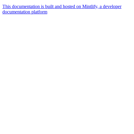
This documentation is built and hosted on Mintlify, a developer
documentation platform
Assistant
Responses
are
generated
using
AI
and
may
contain
mistakes.