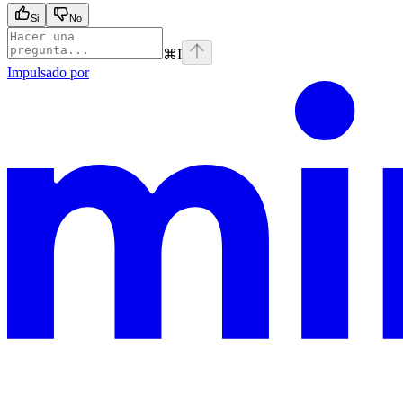
Si
No
⌘
I
Impulsado por